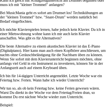
Kann ich gleich mit Schlagzeugunterricht am Drumset beginnen oder
Youtube
muss ich mit "kleiner Trommel" anfangen?
Kanal
Partner
Bei MusicMania geht es sofort am Drumset los! Technikübungen an
Kontakt
der "kleinen Trommel" bzw. "Snare-Drum" werden natürlich bei
Bedarf eingeflochten.
Ich möchte Klavierspielen lernen, habe jedoch kein Klavier. Da ich in
einer Mietswohnung wohne kann ich mir auch kein Klavier
anschaffen. Was gibt es für Alternativen?
Navigation
Kontakt
überspringen
Die beste Alternative zu einem akustischen Klavier ist das E-Piano
Impressum
(Digitalpiano). Hier kann man auch einen Kopfhörer anschliessen, um
Datenschutz
nachts ohne Geräuschbelästigung für die Nachbarn üben zu können.
Wenn Sie sofort mit dem Klavierunterricht beginnen möchten, ohne
anfangs viel Geld in ein Instrument zu investieren, können Sie in der
Anfangszeit auch auf einem Keyboard üben.
Ich bin für 14-tägigen Unterricht angemeldet. Letzte Woche war ein
Feiertag bzw. Ferien. Wann habe ich wieder Unterricht?
Wir tun so, als ob kein Feiertag bzw. keine Ferien gewesen wären.
Warst Du direkt in der Woche vor dem Feiertag/Ferien dran, so
kommst Du erst nächste Woche wieder zum Unterricht.
Beispiel: