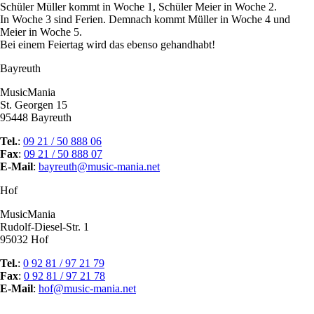
Schüler Müller kommt in Woche 1, Schüler Meier in Woche 2.
In Woche 3 sind Ferien. Demnach kommt Müller in Woche 4 und
Meier in Woche 5.
Bei einem Feiertag wird das ebenso gehandhabt!
Bayreuth
MusicMania
St. Georgen 15
95448 Bayreuth
Tel.
:
09 21 / 50 888 06
Fax
:
09 21 / 50 888 07
E-Mail
:
bayreuth@music-mania.net
Hof
MusicMania
Rudolf-Diesel-Str. 1
95032 Hof
Tel.
:
0 92 81 / 97 21 79
Fax
:
0 92 81 / 97 21 78
E-Mail
:
hof@music-mania.net