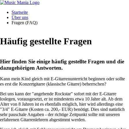
Navigation
Startseite
überspringen
Startseite
News
Über uns
&
Fragen (FAQ)
Termine
Freie
Zeiten
Häufig gestellte Fragen
Newsübersicht
Terminübersicht
Angebot
Kursprogramm
Hier finden Sie einige häufig gestellte Fragen und die
Probe
dazugehörigen Antworten.
60plus
Preise
Kann mein Kind gleich mit E-Gitarrenunterricht beginnen oder sollte
Über
es erst die Konzertgitarre (klassische Gitarre) beherrschen?
uns
Konzept
Bei uns kann der "angehende Rockstar" sofort mit der E-Gitarre
Fragen
loslegen, vorausgesetzt, er ist mindestens etwa 10 Jahre alt. Ab dem
(FAQ)
Alter von 8 Jahren ist es ebenfalls möglich, hier wird allerdings eine
Schülerinfos
"3/4" E-Gitarre (Kosten ca. 200,- EUR) benötigt. Dies sind natürlich
Fotos
sehr pauschale Angaben - der richtige Zeitpunkt sollte mit unseren
Downloads
erfahrenen Gitarrenlehrern abgestimmt werden.
Förderverein
Jobs