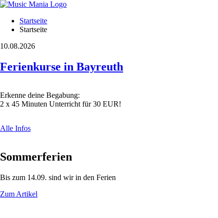
Navigation
Startseite
überspringen
Startseite
News
Startseite
&
10.08.2026
Termine
Freie
Zeiten
Ferien­kurse in Bayreuth
Newsübersicht
Terminübersicht
Angebot
Erkenne deine Begabung:
Kursprogramm
2 x 45 Minuten Unterricht für 30 EUR!
Probe
60plus
Preise
Alle Infos
Über
uns
Konzept
Sommer­ferien
Fragen
(FAQ)
Bis zum 14.09. sind wir in den Ferien
Schülerinfos
Fotos
Zum Artikel
Downloads
Förderverein
Jobs