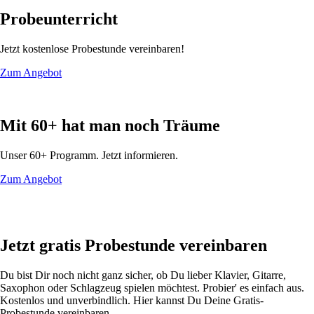
Youtube
Probe­unterricht
Kanal
Partner
Kontakt
Jetzt kostenlose Probestunde vereinbaren!
Zum Angebot
Navigation
Mit 60+ hat man noch Träume
Kontakt
überspringen
Impressum
Datenschutz
Unser 60+ Programm. Jetzt informieren.
Zum Angebot
Jetzt gratis Probestunde vereinbaren
Du bist Dir noch nicht ganz sicher, ob Du lieber Klavier, Gitarre,
Saxophon oder Schlagzeug spielen möchtest. Probier' es einfach aus.
Kostenlos und unverbindlich. Hier kannst Du Deine Gratis-
Probestunde vereinbaren.