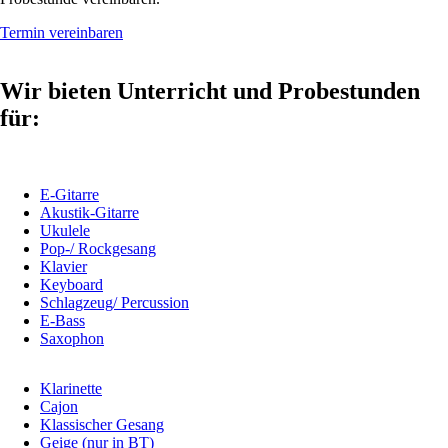
Termin vereinbaren
Wir bieten Unterricht und Probe­stunden
für:
E-Gitarre
Akustik-Gitarre
Ukulele
Pop-/ Rockgesang
Klavier
Keyboard
Schlagzeug/ Percussion
E-Bass
Saxophon
Klarinette
Cajon
Klassischer Gesang
Geige (nur in BT)