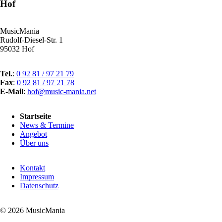
Hof
MusicMania
Rudolf-Diesel-Str. 1
95032 Hof
Tel.
:
0 92 81 / 97 21 79
Fax
:
0 92 81 / 97 21 78
E-Mail
:
hof@music-mania.net
Navigation
Startseite
überspringen
News & Termine
Angebot
Über uns
Navigation
Kontakt
überspringen
Impressum
Datenschutz
© 2026 MusicMania