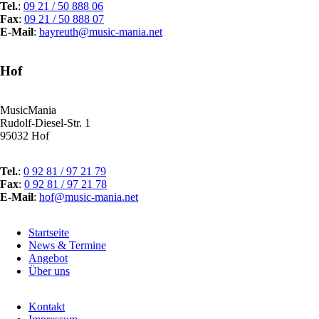
Tel.
:
09 21 / 50 888 06
Fax
:
09 21 / 50 888 07
E-Mail
:
bayreuth@music-mania.net
Hof
MusicMania
Rudolf-Diesel-Str. 1
95032 Hof
Tel.
:
0 92 81 / 97 21 79
Fax
:
0 92 81 / 97 21 78
E-Mail
:
hof@music-mania.net
Navigation
Startseite
überspringen
News & Termine
Angebot
Über uns
Navigation
Kontakt
überspringen