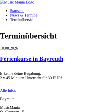
Navigation
Startseite
überspringen
Startseite
News
News & Termine
&
Terminübersicht
Termine
Freie
Zeiten
Terminübersicht
Newsübersicht
Terminübersicht
Angebot
10.08.2026
Kursprogramm
Probe
Ferien­kurse in Bayreuth
60plus
Preise
Über
Erkenne deine Begabung:
uns
2 x 45 Minuten Unterricht für 30 EUR!
Konzept
Fragen
(FAQ)
Alle Infos
Schülerinfos
Fotos
Bayreuth
Downloads
Förderverein
MusicMania
Jobs
St. Georgen 15