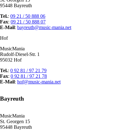
Youtube
95448 Bayreuth
Kanal
Partner
Tel.
:
09 21 / 50 888 06
Kontakt
Fax
:
09 21 / 50 888 07
E-Mail
:
bayreuth@music-mania.net
Hof
MusicMania
Navigation
Rudolf-Diesel-Str. 1
Kontakt
überspringen
95032 Hof
Impressum
Datenschutz
Tel.
:
0 92 81 / 97 21 79
Fax
:
0 92 81 / 97 21 78
E-Mail
:
hof@music-mania.net
Bayreuth
MusicMania
St. Georgen 15
95448 Bayreuth